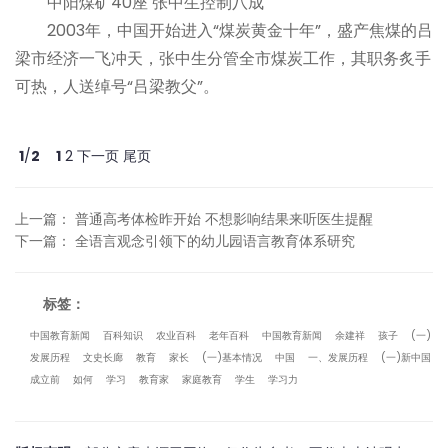
中阳煤矿40座 张中生控制八成
2003年，中国开始进入“煤炭黄金十年”，盛产焦煤的吕
梁市经济一飞冲天，张中生分管全市煤炭工作，其职务炙手
可热，人送绰号“吕梁教父”。
1
/
2
1
2
下一页
尾页
上一篇
：
普通高考体检昨开始 不想影响结果来听医生提醒
下一篇
：
全语言观念引领下的幼儿园语言教育体系研究
标签：
中国教育新闻
百科知识
农业百科
老年百科
中国教育新闻
余建祥
孩子
(一)
发展历程
文史长廊
教育
家长
(一)基本情况
中国
一、发展历程
(一)新中国
成立前
如何
学习
教育家
家庭教育
学生
学习力