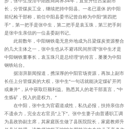
步，张中生浸淫中阳政商两界34年，直至升任吕梁副市
长，分管煤炭工业，继续把持中阳县。一名已退休 的中阳
前纪检干部称，前任中阳县委书记曾自称为中阳“第四把
手”，第一把手是张中生，第二把手是袁玉珠，第三把手则
是张中生亲信的一位县委副书记。
此前数年，中阳钢铁毫无意外地成为吕梁煤炭资源整合
的几大主体之一，张中生也从不避讳民间所谓“张中生才是
中阳钢铁董事长，袁玉珠只是总经理”的传言，屡屡为中阳
钢铁站台。
据澎湃新闻报道，携深厚的中阳官场资源，再加上副市
长任上分管煤炭的大权，张中生“一句话就能决定煤矿开闭
或兼并”，从中获取巨额利益。熟悉其人的老干部直言，“中
生炼矿，投入的是权力。”
在中阳，张中生为官霸道成性，私仇必报，扶持亲信亦
不遗余力，完全左右官员“上下”。张中生妻子由普通职工调
为县政协副主席，其家庭医生做了县医院院长，家庭教师升