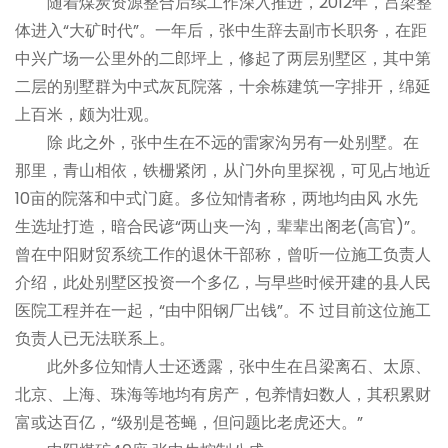
随着煤炭资源整合后续工作深入推进，2012年，吕梁整
体进入“大矿时代”。一年后，张中生辞去副市长职务，在距
中兴广场一公里外的二郎坪上，修起了两层别墅区，其中第
二层的别墅群为中式灰瓦院落，十余栋建筑一字排开，绵延
上百米，颇为壮观。
除 此之外，张中生在不远的雷家沟另有一处别墅。在
那里，青山相依，铁栅紧闭，从门外向里探视，可见占地近
10亩的院落和中式门庭。多位知情者称，两地均由风 水先
生选址打造，暗合民谚“两山夹一沟，辈辈出阁老(高官)”。
曾在中阳财贸系统工作的退休干部称，曾听一位施工负责人
介绍，此处别墅区投资一个多亿，与早些时候开建的县人民
医院工程并在一起，“由中阳钢厂出钱”。不 过目前这位施工
负责人已无法联系上。
此外多位知情人士还透露，张中生在吕梁离石、太原、
北京、上海、珠海等地均有房产，包养情妇数人，其积累财
富或达百亿，“级别是苍蝇，但问题比老虎还大。”