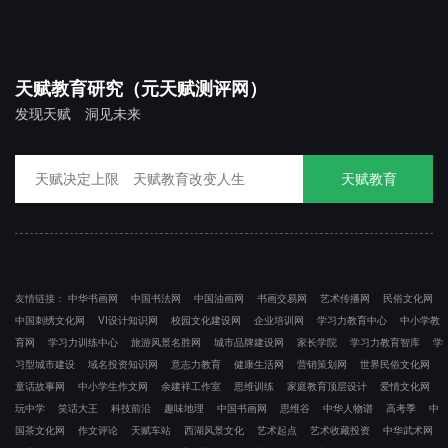
天赋教育研究（元天赋测评网）
发现天赋 洞见未来
天赋教育
友情链接：
中华书画网
中国书法网
中国油画网
书画交易网
艺术传播网
民俗文化网
中国刺绣文化网
VI设计知识网
校园文化建设网
企业培训网
学习力教育中心
中小学教
育网
学习力训练中心
旅游风景名胜网
城市品牌建设网
家长学院
学习力教育智库
学
习型城市建设
域名投资知识网
意志力教育
健康生活网
营销策划网
世界民俗文化网
童话故事网
中小学生作文网
余建祥工作室
思维训练
家庭教育顶层设计
爱情文化网
玩中学
笑话大王
科技前沿
趣味地理
中国书画网
思维谷
中华人物谱
高考季
中
国茶文化网
作文评论
天赋车站
西湖风景文化
艺术起点
艺术收藏投资
中华武术网