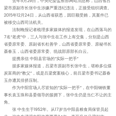
去年5月29日，中央纪委监察部网站消息称，山西省吕
梁市原副市长张中生涉嫌严重违纪违法，正接受组织调查。
2015年12月24日，从山西省获悉，因巨额受贿，其案件已
被移交山西司法机关。
法制晚报记者梳理多家媒体的报道发现，在山西落马的
7名“老虎”中，三人与张中生在工作上有交集，分别是山西
省委原常委、原副省长杜善学，山西省委原常委、原秘书长
聂春玉，山西省委原常委、统战部原部长白云。
提携亲信 中阳县官场的“实际一把手”
据多家媒体报道，吕梁市原副市长张中生，堪称多位煤
炭富商的“教父”，或是吕梁窝案核心，前吕梁市委书记聂春
玉亦遭其排挤压制。
作为中阳官场人尽皆知的“实际一把手”，在中阳钢铁董
事长袁玉珠和县委领导的簇拥下，张中生仍是当仁不让的主
角。
张 中生生于1952年。从17岁当中阳县粮食局保管员起