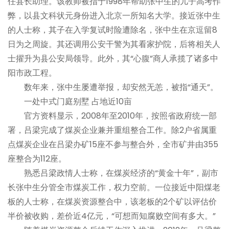
任县长助理。该教师被指于1998年帮助张中生的儿子
高考
作
弊，以县文科状元身份进入北京一所知名大学。接近张中生
的人士称，其子在入学复试时险遭除名，张中生在京逗留8
日为之周旋。其还调用公安干警为其看家护院，后将相关人
士擢升为县公安局领导。此外，其“心腹”商人承揽了诸多中
阳市政工程。
数年来，张中生屡遭举报，却安然无恙，被指“通天”。
一处中式门庭别墅 占地近10亩
官方资料显示，2008年至2010年，按照省政府统一部
署，吕梁完成了煤炭企业兼并重组整合工作。除2户省属重
点煤炭企业在吕梁办矿15座不参与整合外，全市矿井由355
座整合为112座。
熟悉吕梁政情人士称，在煤炭经济的“黄金十年”，副市
长张中生分管全市煤炭工作，权力空前。一位接近中阳煤老
板的人士称，在煤炭资源整合中，该老板的2个矿以评估价
半价被收购，差价近4亿元，“可想而知腐败空间有多大。”