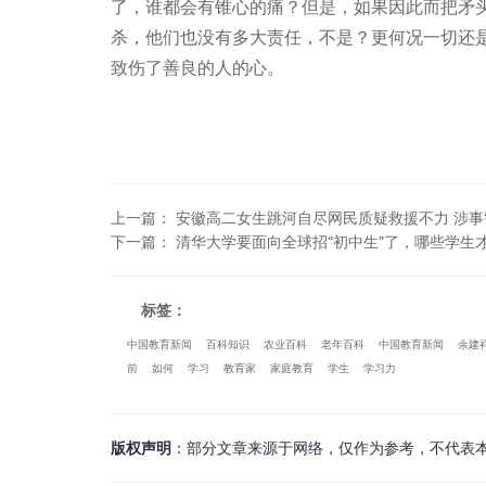
了，谁都会有锥心的痛？但是，如果因此而把矛
杀，他们也没有多大责任，不是？更何况一切还
致伤了善良的人的心。
上一篇
：
安徽高二女生跳河自尽网民质疑救援不力 涉
下一篇
：
清华大学要面向全球招“初中生”了，哪些学生
标签：
中国教育新闻
百科知识
农业百科
老年百科
中国教育新闻
余建
前
如何
学习
教育家
家庭教育
学生
学习力
版权声明
：部分文章来源于网络，仅作为参考，不代表