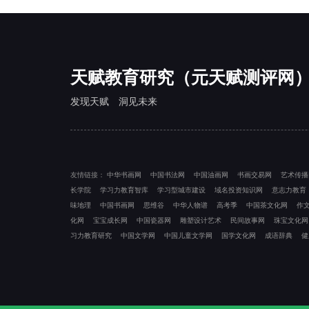
天赋教育研究（元天赋测评网
发现天赋 洞见未来
友情链接：
中华书画网
中国书法网
中国油画网
书画交易网
艺术传播
长学院
学习力教育智库
学习型城市建设
域名投资知识网
意志力教育
味地理
中国书画网
思维谷
中华人物谱
高考季
中国茶文化网
作
化网
宝宝成长网
中国瓷器网
雕塑设计艺术
民间故事网
珠宝文化网
习力教育研究
中国文学网
中国儿童文学网
国学文化网
成语辞典
健