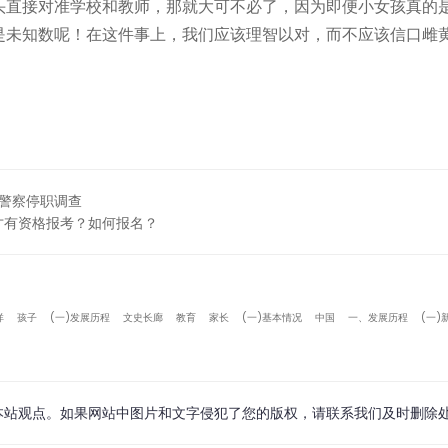
头直接对准学校和教师，那就大可不必了，因为即便小女孩真的
是未知数呢！在这件事上，我们应该理智以对，而不应该信口雌
事警察停职调查
才有资格报考？如何报名？
祥
孩子
(一)发展历程
文史长廊
教育
家长
(一)基本情况
中国
一、发展历程
(一)
本站观点。如果网站中图片和文字侵犯了您的版权，请联系我们及时删除