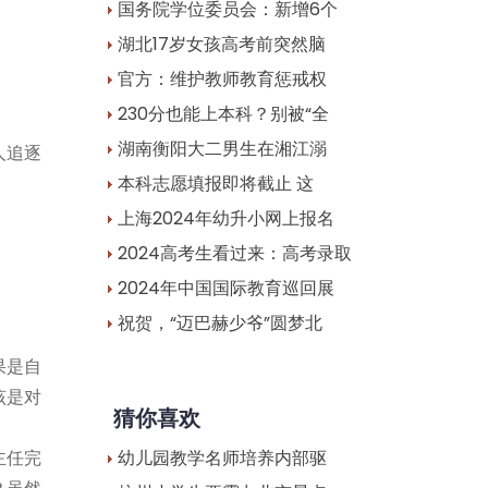
国务院学位委员会：新增6个
湖北17岁女孩高考前突然脑
官方：维护教师教育惩戒权
230分也能上本科？别被“全
湖南衡阳大二男生在湘江溺
人追逐
本科志愿填报即将截止 这
上海2024年幼升小网上报名
2024高考生看过来：高考录取
2024年中国国际教育巡回展
祝贺，“迈巴赫少爷”圆梦北
果是自
该是对
猜你喜欢
幼儿园教学名师培养内部驱
主任完