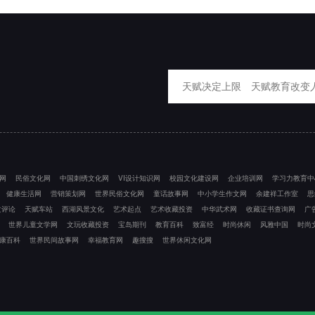
）
网
民俗文化网
中国刺绣文化网
VI设计知识网
校园文化建设网
企业培训网
学习力教育中
健康生活网
营销策划网
世界民俗文化网
童话故事网
中小学生作文网
余建祥工作室
思
文评论
天赋车站
西湖风景文化
艺术起点
艺术收藏投资
中华武术网
收藏证书查询网
广
世界儿童文学网
文玩收藏投资
宝岛期刊
教育百科
致富经
时尚休闲
风雅中国
时尚
康百科
世界民间故事网
幸福教育网
趣搜搜
世界休闲文化网