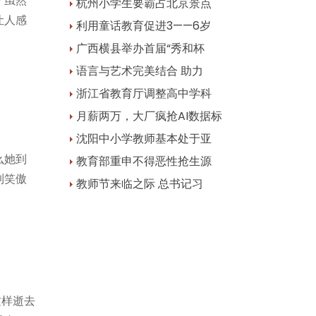
？虽然
杭州小学生要霸占北京景点
让人感
利用童话教育促进3——6岁
广西横县举办首届“秀和杯
语言与艺术完美结合 助力
浙江省教育厅调整高中学科
月薪两万，大厂疯抢AI数据标
沈阳中小学教师基本处于亚
么她到
教育部重申不得恶性抢生源
到笑傲
教师节来临之际 总书记习
这样逝去