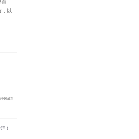
是自
黄，以
新中国成立
处理！