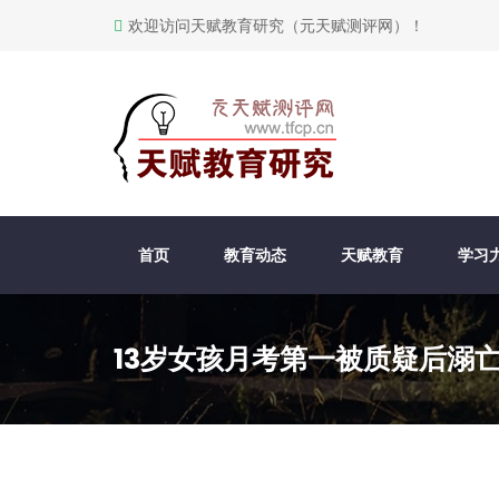
欢迎访问天赋教育研究（元天赋测评网）！
首页
教育动态
天赋教育
学习
13岁女孩月考第一被质疑后溺