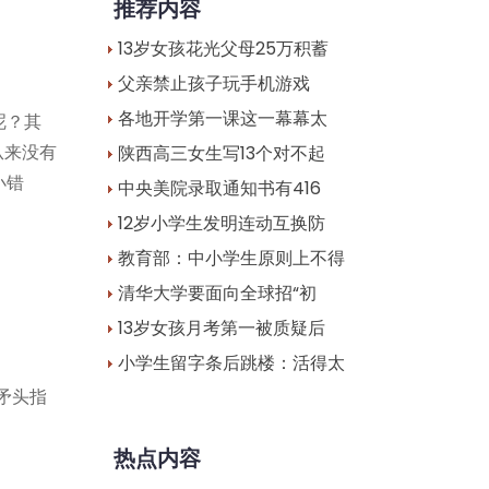
推荐内容
13岁女孩花光父母25万积蓄
父亲禁止孩子玩手机游戏
各地开学第一课这一幕幕太
呢？其
从来没有
陕西高三女生写13个对不起
小错
中央美院录取通知书有416
12岁小学生发明连动互换防
教育部：中小学生原则上不得
清华大学要面向全球招“初
13岁女孩月考第一被质疑后
小学生留字条后跳楼：活得太
矛头指
热点内容