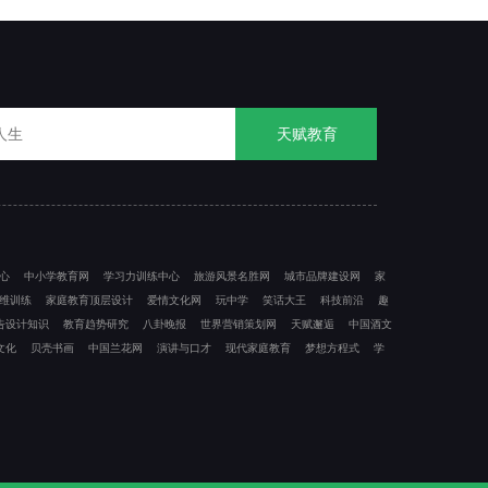
天赋教育
心
中小学教育网
学习力训练中心
旅游风景名胜网
城市品牌建设网
家
维训练
家庭教育顶层设计
爱情文化网
玩中学
笑话大王
科技前沿
趣
告设计知识
教育趋势研究
八卦晚报
世界营销策划网
天赋邂逅
中国酒文
文化
贝壳书画
中国兰花网
演讲与口才
现代家庭教育
梦想方程式
学