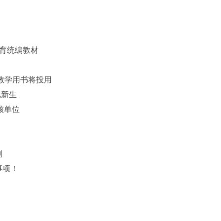
育统编教材
程教学用书将投用
批新生
核单位
划
事项！