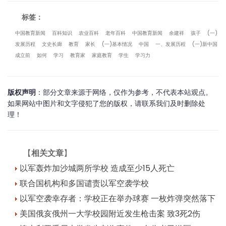
标签：
中国教育新闻
百科知识
农业百科
老年百科
中国教育新闻
余建祥
孩子
(一)
发展历程
文史长廊
教育
家长
(一)基本情况
中国
一、发展历程
(一)新中国
成立前
如何
学习
教育家
家庭教育
学生
学习力
版权声明
：部分文章来源于网络，仅作为参考，不代表本站观点。
如果网站中图片和文字侵犯了您的版权，请联系我们及时删除处
理！
【
相关文章
】
以军轰炸加沙城两所学校 造成至少15人死亡
联合国机构和多国谴责以军空袭学校
以军空袭幸存者：学校正在举办球赛 一枚炸弹突然落下
美国俄亥俄州一大学校园附近发生枪击案 致3死2伤