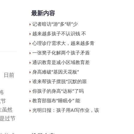
最新内容
记者暗访“游”多“研”少
越来越多孩子不认识钱 不
心理诊疗需求大，越来越多青
一张凳子化解两个孩子矛盾
通识教育是减小区域教育差
身高难破“基因天花板”
。日前
谁来帮孩子摆脱“沉默的噩
你孩子的身高“达标”了吗
韩
教育部颁布“睡眠令” 能
统节
在虽然
光明日报：孩子用AI写作业，该
是过节