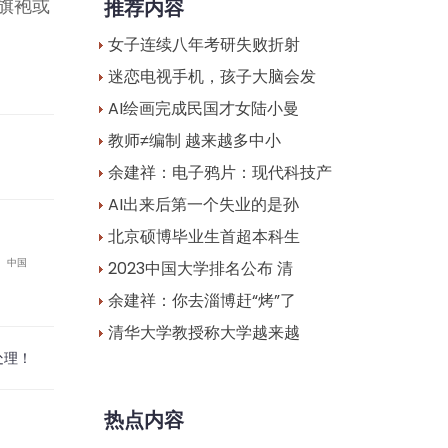
推荐内容
旗袍或
女子连续八年考研失败折射
迷恋电视手机，孩子大脑会发
AI绘画完成民国才女陆小曼
教师≠编制 越来越多中小
余建祥：电子鸦片：现代科技产
AI出来后第一个失业的是孙
北京硕博毕业生首超本科生
中国
2023中国大学排名公布 清
余建祥：你去淄博赶“烤”了
清华大学教授称大学越来越
处理！
热点内容