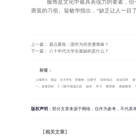
服饰是文化中最具表现力的要素，但
唐装的习俗。翁敏华指出，“缺乏让人一目了
上一篇
：
观点聚焦：国学为何突遭青睐？
下一篇
：
八十年代大学生最缺的是什么？
标签：
上海师大
倡议
女大学生
穿旗袍
过春节
百科知识
农业百科
老
一、发展历程
(一)新中国成立前
如何
学习
教育家
家庭教育
版权声明
：部分文章来源于网络，仅作为参考，不代表
【
相关文章
】