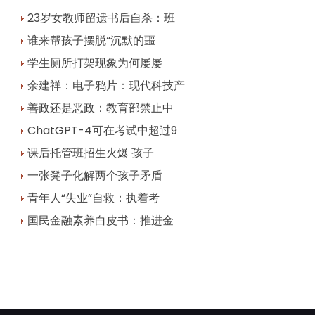
23岁女教师留遗书后自杀：班
谁来帮孩子摆脱“沉默的噩
学生厕所打架现象为何屡屡
余建祥：电子鸦片：现代科技产
善政还是恶政：教育部禁止中
ChatGPT-4可在考试中超过9
课后托管班招生火爆 孩子
一张凳子化解两个孩子矛盾
青年人“失业”自救：执着考
国民金融素养白皮书：推进金