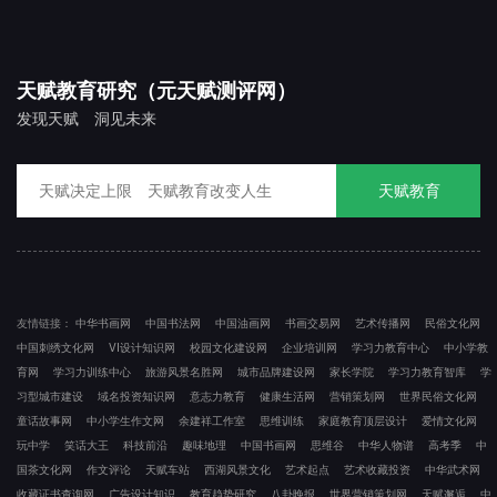
天赋教育研究（元天赋测评网）
发现天赋 洞见未来
天赋教育
友情链接：
中华书画网
中国书法网
中国油画网
书画交易网
艺术传播网
民俗文化网
中国刺绣文化网
VI设计知识网
校园文化建设网
企业培训网
学习力教育中心
中小学教
育网
学习力训练中心
旅游风景名胜网
城市品牌建设网
家长学院
学习力教育智库
学
习型城市建设
域名投资知识网
意志力教育
健康生活网
营销策划网
世界民俗文化网
童话故事网
中小学生作文网
余建祥工作室
思维训练
家庭教育顶层设计
爱情文化网
玩中学
笑话大王
科技前沿
趣味地理
中国书画网
思维谷
中华人物谱
高考季
中
国茶文化网
作文评论
天赋车站
西湖风景文化
艺术起点
艺术收藏投资
中华武术网
收藏证书查询网
广告设计知识
教育趋势研究
八卦晚报
世界营销策划网
天赋邂逅
中