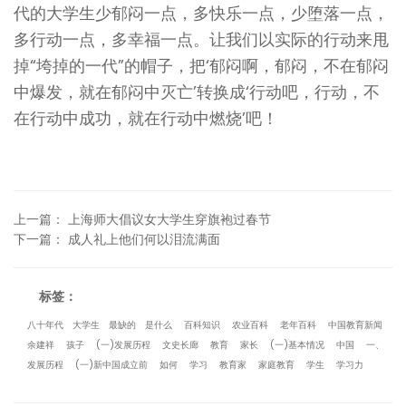
代的大学生少郁闷一点，多快乐一点，少堕落一点，
多行动一点，多幸福一点。让我们以实际的行动来甩
掉“垮掉的一代”的帽子，把‘郁闷啊，郁闷，不在郁闷
中爆发，就在郁闷中灭亡’转换成‘行动吧，行动，不
在行动中成功，就在行动中燃烧’吧！
上一篇
：
上海师大倡议女大学生穿旗袍过春节
下一篇
：
成人礼上他们何以泪流满面
标签：
八十年代
大学生
最缺的
是什么
百科知识
农业百科
老年百科
中国教育新闻
余建祥
孩子
(一)发展历程
文史长廊
教育
家长
(一)基本情况
中国
一、
发展历程
(一)新中国成立前
如何
学习
教育家
家庭教育
学生
学习力