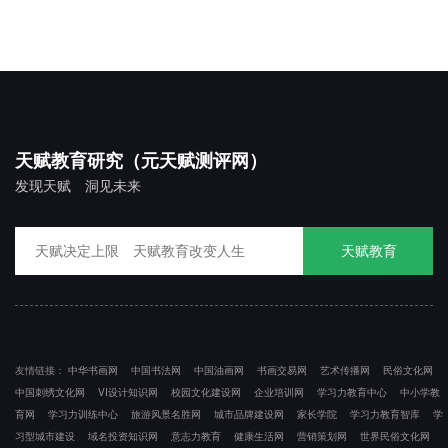
天赋教育研究（元天赋测评网）
发现天赋 洞见未来
天赋教育
友情链接：
中华书画网
中国书法网
中国油画网
书画交易网
艺术传播网
民俗文化网
中国刺绣文化网
VI设计知识网
校园文化建设网
企业培训网
学习力教育中心
中小学教
育网
学习力训练中心
旅游风景名胜网
城市品牌建设网
家长学院
学习力教育智库
学
习型城市建设
域名投资知识网
意志力教育
健康生活网
营销策划网
世界民俗文化网