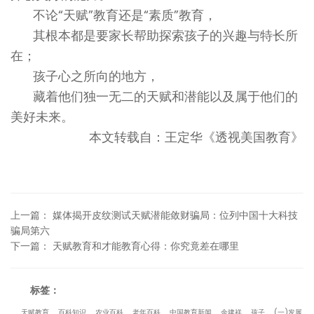
不论“天赋”教育还是“素质”教育，
其根本都是要家长帮助探索孩子的兴趣与特长所
在；
孩子心之所向的地方，
藏着他们独一无二的天赋和潜能以及属于他们的
美好未来。
本文转载自：王定华《透视美国教育》
上一篇
：
媒体揭开皮纹测试天赋潜能敛财骗局：位列中国十大科技
骗局第六
下一篇
：
天赋教育和才能教育心得：你究竟差在哪里
标签：
天赋教育
百科知识
农业百科
老年百科
中国教育新闻
余建祥
孩子
(一)发展