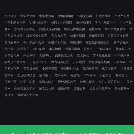
友情链接：
中华书画网
中国书法网
中国油画网
书画交易网
艺术传播网
民俗文化网
中国刺绣文化网
VI设计知识网
校园文化建设网
企业培训网
学习力教育中心
中小学教
育网
学习力训练中心
旅游风景名胜网
城市品牌建设网
家长学院
学习力教育智库
学
习型城市建设
域名投资知识网
意志力教育
健康生活网
营销策划网
世界民俗文化网
童话故事网
中小学生作文网
余建祥工作室
思维训练
家庭教育顶层设计
爱情文化网
玩中学
笑话大王
科技前沿
趣味地理
中国书画网
思维谷
中华人物谱
高考季
中
国茶文化网
作文评论
天赋车站
西湖风景文化
艺术起点
艺术收藏投资
中华武术网
收藏证书查询网
广告设计知识
教育趋势研究
八卦晚报
世界营销策划网
天赋邂逅
中
国酒文化网
宝宝成长网
中国瓷器网
雕塑设计艺术
民间故事网
珠宝文化网
世界儿童
文学网
文玩收藏投资
宝岛期刊
教育百科
致富经
时尚休闲
风雅中国
时尚文化
贝壳书画
中国兰花网
演讲与口才
现代家庭教育
梦想方程式
学习力教育研究
中国文
学网
中国儿童文学网
国学文化网
成语辞典
健康百科
世界民间故事网
幸福教育网
趣搜搜
世界休闲文化网